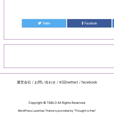
Twitter
Facebook
運営会社
/
お問い合わせ
/
X(旧twitter)
/
facebook
Copyright ©
TABLO
All Rights Reserved.
WordPress Luxeritas Theme is provided by "
Thought is free
".