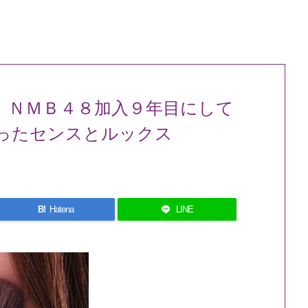
、ＮＭＢ４８加入９年目にして
ったセンスとルックス
B!
Hatena
LINE