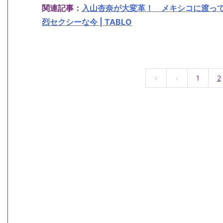
関連記事：
入山杏奈が大変革！ メキシコに渡っ
烈セクシーな今 | TABLO
«
‹
1
2