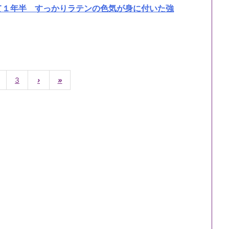
て１年半 すっかりラテンの色気が身に付いた強
3
›
»