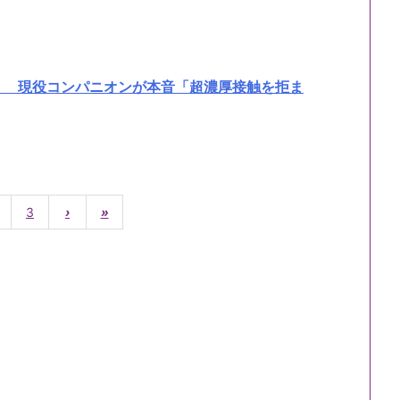
」 現役コンパニオンが本音「超濃厚接触を拒ま
3
›
»