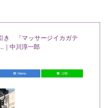
引き 「マッサージイカガテ
…｜中川淳一郎
B!
Hatena
LINE