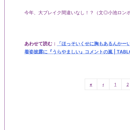
今年、大ブレイク間違いなし！？（文◎小池ロン
あわせて読む：
「ほっそいくせに胸もあるんかー
着姿披露に『うらやましい』コメントの嵐 | TABL
«
‹
1
2