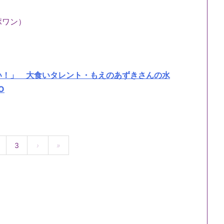
ポワン）
い！」 大食いタレント・もえのあずきさんの水
O
3
›
»