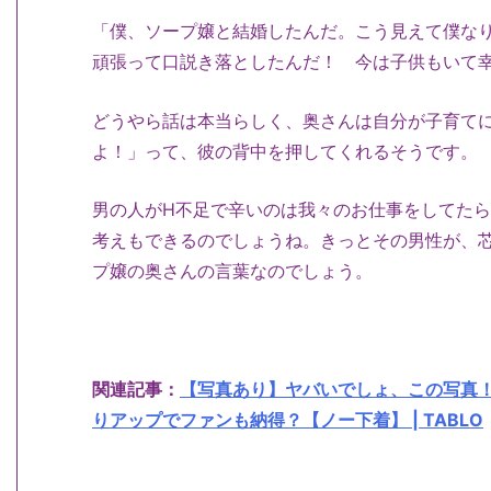
「僕、ソープ嬢と結婚したんだ。こう見えて僕な
頑張って口説き落としたんだ！ 今は子供もいて
どうやら話は本当らしく、奥さんは自分が子育て
よ！」って、彼の背中を押してくれるそうです。
男の人がH不足で辛いのは我々のお仕事をしてた
考えもできるのでしょうね。きっとその男性が、
プ嬢の奥さんの言葉なのでしょう。
関連記事：
【写真あり】ヤバいでしょ、この写真
りアップでファンも納得？【ノー下着】 | TABLO