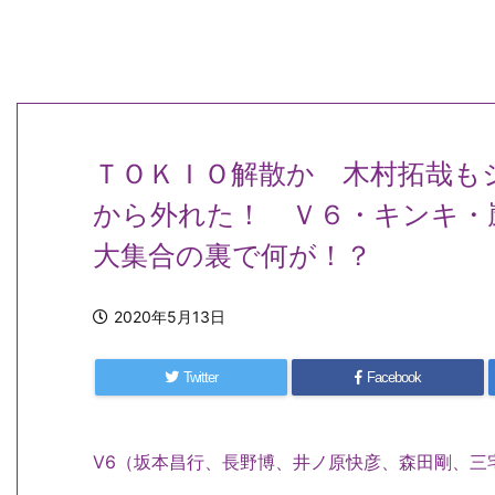
ＴＯＫＩＯ解散か 木村拓哉も
から外れた！ Ｖ６・キンキ・
大集合の裏で何が！？
2020年5月13日
Twitter
Facebook
V6（坂本昌行、長野博、井ノ原快彦、森田剛、三