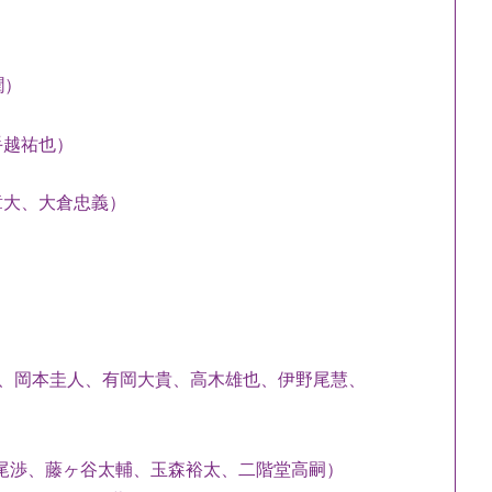
潤）
手越祐也）
章大、大倉忠義）
島裕翔、岡本圭人、有岡大貴、高木雄也、伊野尾慧、
、横尾渉、藤ヶ谷太輔、玉森裕太、二階堂高嗣）