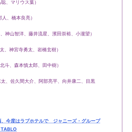
松島聡、マリウス葉）
合郁人、橋本良亮）
太、神山智洋、藤井流星、濱田崇裕、小瀧望）
岸優太、神宮寺勇太、岩橋玄樹）
松村北斗、森本慎太郎、田中樹）
舘涼太、佐久間大介、阿部亮平、向井康二、目黒
酒、今度はラブホテルで ジャニーズ・グループ
TABLO