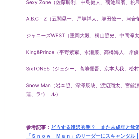
Sexy Zone（佐藤勝利、中島健人、菊池風磨、
A.B.C－Z（五関晃一、戸塚祥太、塚田僚一、河
ジャニーズWEST（重岡大毅、桐山照史、中間淳
King&Prince（平野紫耀、永瀬廉、高橋海人、
SixTONES（ジェシー、高地優吾、京本大我、
Snow Man（岩本照、深澤辰哉、渡辺翔太、宮
蓮、ラウール）
参考記事：
どうする滝沢秀明？ また未成年と飲
「Ｓｎｏｗ Ｍａｎ」のリーダーにスキャンダル | 