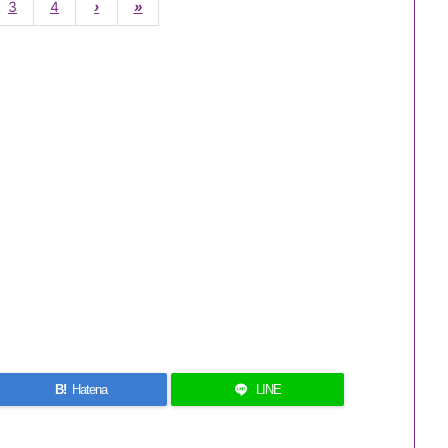
3
4
›
»
B!
Hatena
LINE