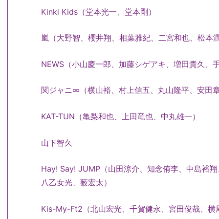
Kinki Kids（堂本光一、堂本剛）
嵐（大野智、櫻井翔、相葉雅紀、二宮和也、松本
NEWS（小山慶一郎、加藤シゲアキ、増田貴久、
関ジャニ∞（横山裕、村上信五、丸山隆平、安田
KAT-TUN（亀梨和也、上田竜也、中丸雄一）
山下智久
Hay! Say! JUMP（山田涼介、知念侑李、中
八乙女光、薮宏太）
Kis-My-Ft2（北山宏光、千賀健永、宮田俊哉