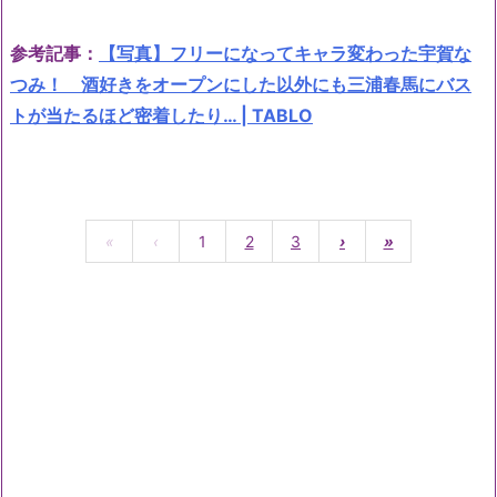
参考記事：
【写真】フリーになってキャラ変わった宇賀な
つみ！ 酒好きをオープンにした以外にも三浦春馬にバス
トが当たるほど密着したり… | TABLO
«
‹
1
2
3
›
»