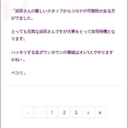
「浜田さんの親しいスタッフからコロナの可能性がある方
がでました。
とっても元気な浜田さんですが大事をとって自宅待機とな
ります。
ハッキリする迄ダウンタウンの番組はオレ1人でやります
かね～。
ペコリ」
«
‹
1
2
3
›
»