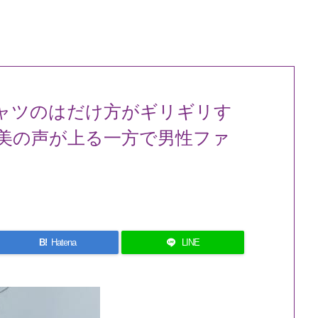
ャツのはだけ方がギリギリす
美の声が上る一方で男性ファ
B!
Hatena
LINE