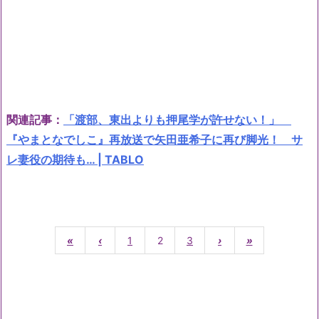
関連記事：
「渡部、東出よりも押尾学が許せない！」
『やまとなでしこ』再放送で矢田亜希子に再び脚光！ サ
レ妻役の期待も… | TABLO
«
‹
1
2
3
›
»