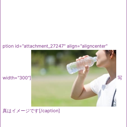
ption id="attachment_27247" align="aligncenter"
width="300"]
写
真はイメージです[/caption]