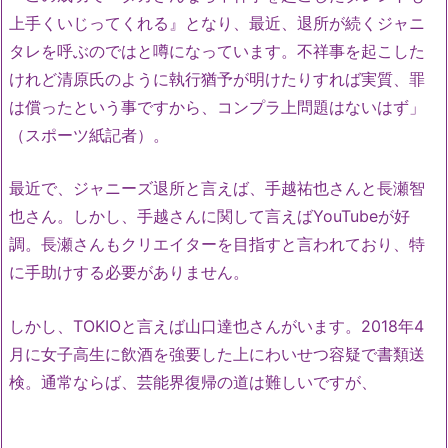
上手くいじってくれる』となり、最近、退所が続くジャニ
タレを呼ぶのではと噂になっています。不祥事を起こした
けれど清原氏のように執行猶予が明けたりすれば実質、罪
は償ったという事ですから、コンプラ上問題はないはず」
（スポーツ紙記者）。
最近で、ジャニーズ退所と言えば、手越祐也さんと長瀬智
也さん。しかし、手越さんに関して言えばYouTubeが好
調。長瀬さんもクリエイターを目指すと言われており、特
に手助けする必要がありません。
しかし、TOKIOと言えば山口達也さんがいます。2018年4
月に女子高生に飲酒を強要した上にわいせつ容疑で書類送
検。通常ならば、芸能界復帰の道は難しいですが、