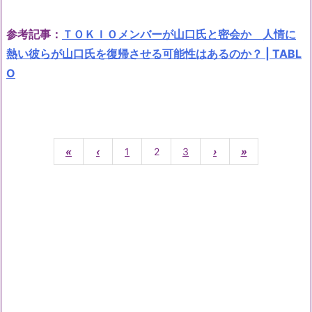
参考記事：
ＴＯＫＩＯメンバーが山口氏と密会か 人情に
熱い彼らが山口氏を復帰させる可能性はあるのか？ | TABL
O
«
‹
1
2
3
›
»