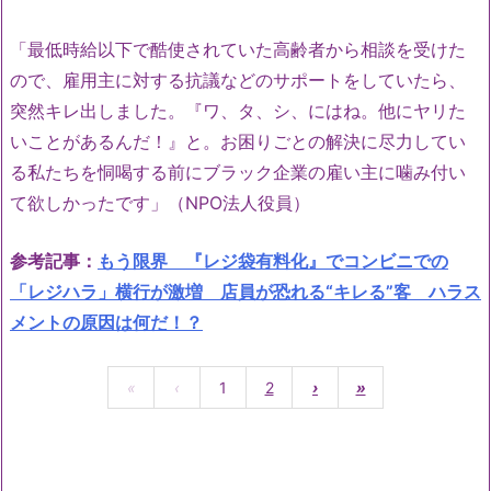
「最低時給以下で酷使されていた高齢者から相談を受けた
ので、雇用主に対する抗議などのサポートをしていたら、
突然キレ出しました。『ワ、タ、シ、にはね。他にヤリた
いことがあるんだ！』と。お困りごとの解決に尽力してい
る私たちを恫喝する前にブラック企業の雇い主に噛み付い
て欲しかったです」（NPO法人役員）
参考記事：
もう限界 『レジ袋有料化』でコンビニでの
「レジハラ」横行が激増 店員が恐れる“キレる”客 ハラス
メントの原因は何だ！？
«
‹
1
2
›
»