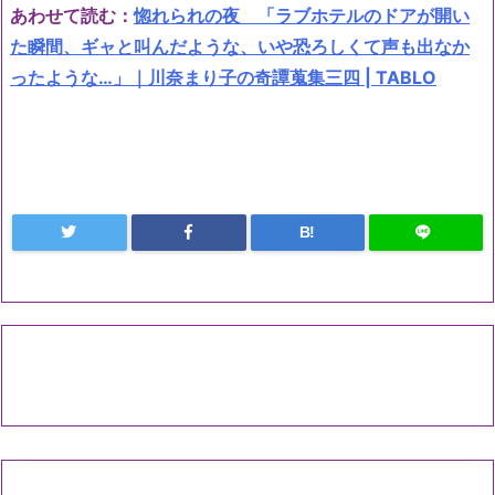
あわせて読む：
惚れられの夜 「ラブホテルのドアが開い
た瞬間、ギャと叫んだような、いや恐ろしくて声も出なか
ったような…」｜川奈まり子の奇譚蒐集三四 | TABLO
B!