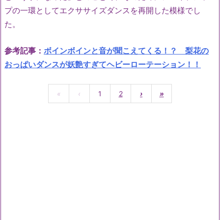
プの一環としてエクササイズダンスを再開した模様でし
た。
参考記事：
ボインボインと音が聞こえてくる！？ 梨花の
おっぱいダンスが妖艶すぎてヘビーローテーション！！
«
‹
1
2
›
»