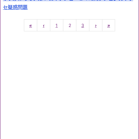
セ疑惑問題
«
‹
1
2
3
›
»