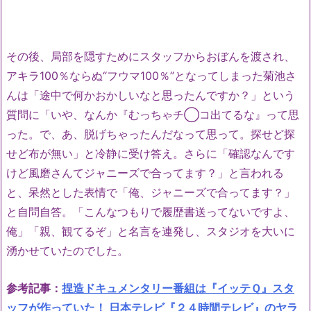
その後、局部を隠すためにスタッフからおぼんを渡され、
アキラ100％ならぬ“フウマ100％”となってしまった菊池さ
んは「途中で何かおかしいなと思ったんですか？」という
質問に「いや、なんか『むっちゃチ◯コ出てるな』って思
った。で、あ、脱げちゃったんだなって思って。探せど探
せど布が無い」と冷静に受け答え。さらに「確認なんです
けど風磨さんてジャニーズで合ってます？」と言われる
と、呆然とした表情で「俺、ジャニーズで合ってます？」
と自問自答。「こんなつもりで履歴書送ってないですよ、
俺」「親、観てるぞ」と名言を連発し、スタジオを大いに
湧かせていたのでした。
参考記事：
捏造ドキュメンタリー番組は『イッテＱ』スタ
ッフが作っていた！ 日本テレビ『２４時間テレビ』のヤラ