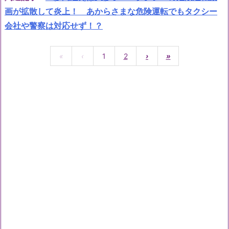
画が拡散して炎上！ あからさまな危険運転でもタクシー
会社や警察は対応せず！？
«
‹
1
2
›
»