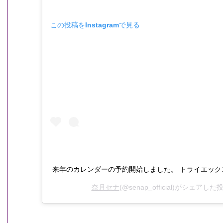
この投稿をInstagramで見る
来年のカレンダーの予約開始しました。 トライエック
奈月セナ
(@senap_official)がシェアした