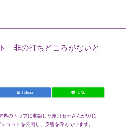
ト 非の打ちどころがないと
B!
Hatena
LINE
ビア界のトップに君臨した奈月セナさんが9月2
プショットを公開し、反響を呼んでいます。