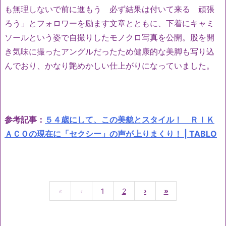
も無理しないで前に進もう 必ず結果は付いて来る 頑張
ろう」とフォロワーを励ます文章とともに、下着にキャミ
ソールという姿で自撮りしたモノクロ写真を公開。股を開
き気味に撮ったアングルだったため健康的な美脚も写り込
んでおり、かなり艶めかしい仕上がりになっていました。
参考記事：
５４歳にして、この美貌とスタイル！ ＲＩＫ
ＡＣＯの現在に「セクシー」の声が上りまくり！ | TABLO
«
‹
1
2
›
»