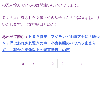
の死を悼んでいるのは間違いないのでしょう。
多くの人に愛された女優・竹内結子さんのご冥福をお祈り
いたします。（文◎絹田たぬき）
あわせて読む：
ＨＳＰ特集 フジテレビ山崎アナに「嘘つ
き」呼ばわれされ驚きの声 小倉智昭のパワハラ止まら
ず 「朝から想像以上の老害発言」の声
«
‹
1
2
3
›
»