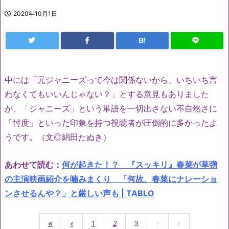
2020年10月1日
B!
中には「元ジャニーズって今は関係ないから、いちいち言
わなくてもいいんじゃない？」とする意見もありました
が、「ジャニーズ」という単語を一切出さない不自然さに
「忖度」といった印象を持つ視聴者が圧倒的に多かったよ
うです。（文◎絹田たぬき）
あわせて読む：
何が起きた！？ 『スッキリ』春菜が草彅
の主演映画紹介を噛みまくり 「何故、春菜にナレーショ
ンさせるんや？」と厳しい声も | TABLO
«
‹
1
2
3
›
»