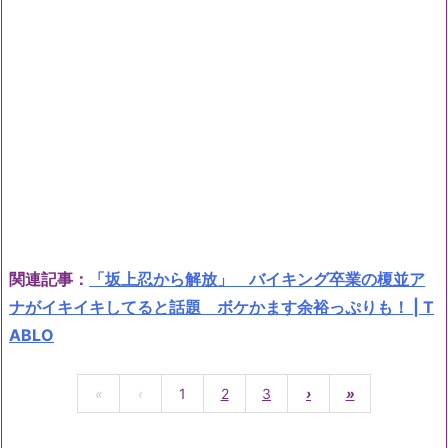
関連記事：
「坂上忍から解放」 バイキング卒業の榎並ア
ナがイキイキしてると話題 ボケかます余裕っぷりも！ | T
ABLO
«
‹
1
2
3
›
»