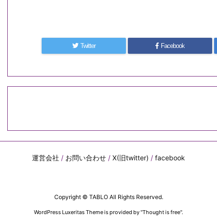
Twitter
Facebook
運営会社
/
お問い合わせ
/
X(旧twitter)
/
facebook
Copyright ©
TABLO
All Rights Reserved.
WordPress Luxeritas Theme is provided by "
Thought is free
".