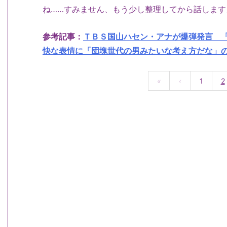
ね……すみません、もう少し整理してから話します
参考記事：
ＴＢＳ国山ハセン・アナが爆弾発言 
快な表情に「団塊世代の男みたいな考え方だな」の声 
«
‹
1
2