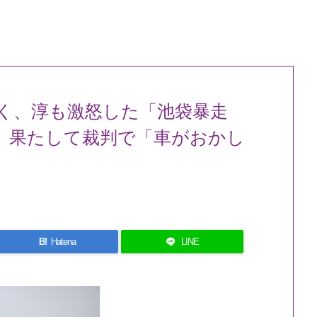
く、淳も激怒した「池袋暴走
 果たして裁判で「車がおかし
B!
Hatena
LINE