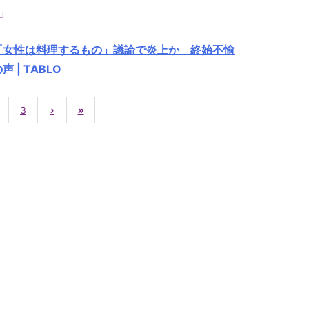
」
「女性は料理するもの」議論で炎上か 終始不愉
| TABLO
3
›
»