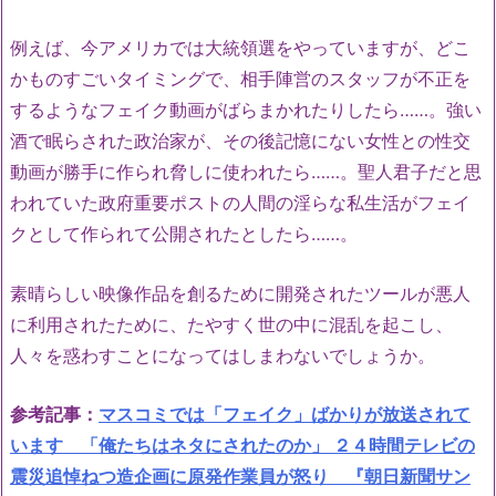
例えば、今アメリカでは大統領選をやっていますが、どこ
かものすごいタイミングで、相手陣営のスタッフが不正を
するようなフェイク動画がばらまかれたりしたら……。強い
酒で眠らされた政治家が、その後記憶にない女性との性交
動画が勝手に作られ脅しに使われたら……。聖人君子だと思
われていた政府重要ポストの人間の淫らな私生活がフェイ
クとして作られて公開されたとしたら……。
素晴らしい映像作品を創るために開発されたツールが悪人
に利用されたために、たやすく世の中に混乱を起こし、
人々を惑わすことになってはしまわないでしょうか。
参考記事：
マスコミでは「フェイク」ばかりが放送されて
います 「俺たちはネタにされたのか」 ２４時間テレビの
震災追悼ねつ造企画に原発作業員が怒り 『朝日新聞サン