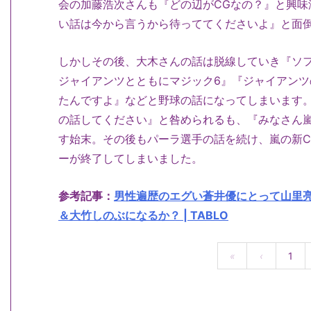
会の加藤浩次さんも『どの辺がCGなの？』と興味
い話は今から言うから待っててくださいよ』と面
しかしその後、大木さんの話は脱線していき『ソ
ジャイアンツとともにマジック6』『ジャイアン
たんですよ』などと野球の話になってしまいます
の話してください』と咎められるも、『みなさん
す始末。その後もパーラ選手の話を続け、嵐の新
ーが終了してしまいました。
参考記事：
男性遍歴のエグい蒼井優にとって山里
＆大竹しのぶになるか？ | TABLO
«
‹
1