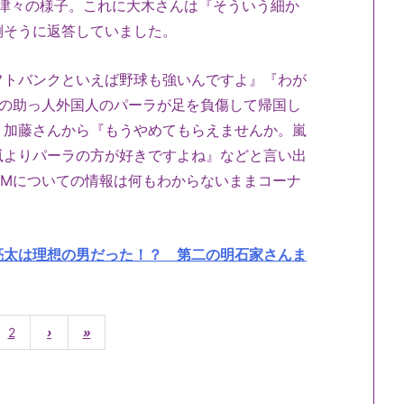
津々の様子。これに大木さんは『そういう細か
倒そうに返答していました。
フトバンクといえば野球も強いんですよ』『わが
ツの助っ人外国人のパーラが足を負傷して帰国し
。加藤さんから『もうやめてもらえませんか。嵐
嵐よりパーラの方が好きですよね』などと言い出
CMについての情報は何もわからないままコーナ
亮太は理想の男だった！？ 第二の明石家さんま
2
›
»