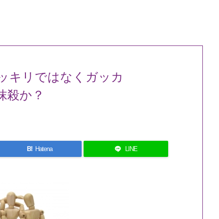
ッキリではなくガッカ
抹殺か？
B!
Hatena
LINE