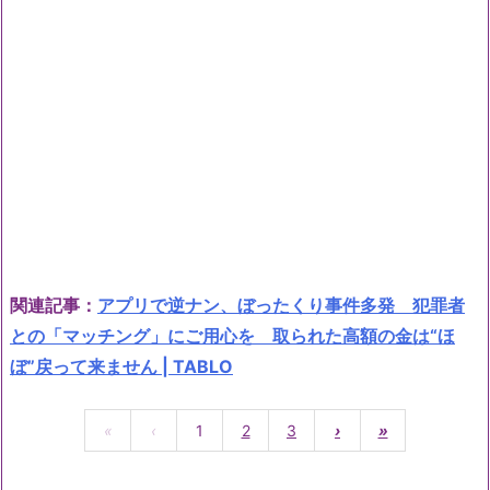
関連記事：
アプリで逆ナン、ぼったくり事件多発 犯罪者
との「マッチング」にご用心を 取られた高額の金は“ほ
ぼ”戻って来ません | TABLO
«
‹
1
2
3
›
»