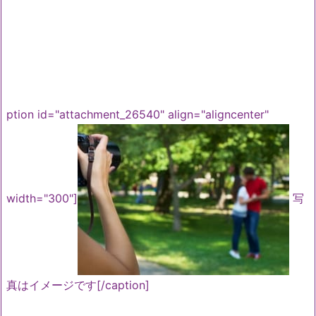
ption id="attachment_26540" align="aligncenter"
width="300"]
写
真はイメージです[/caption]