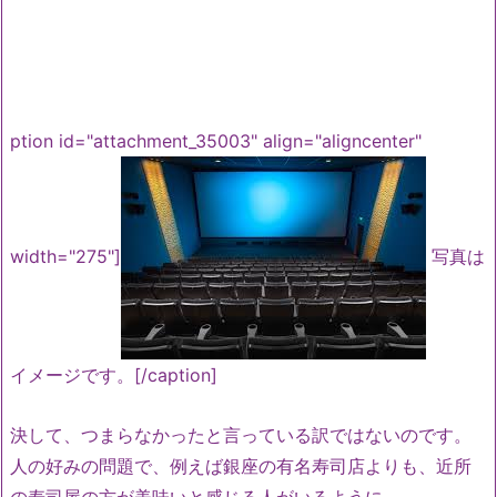
ption id="attachment_35003" align="aligncenter"
width="275"]
写真は
イメージです。[/caption]
決して、つまらなかったと言っている訳ではないのです。
人の好みの問題で、例えば銀座の有名寿司店よりも、近所
の寿司屋の方が美味いと感じる人がいるように。