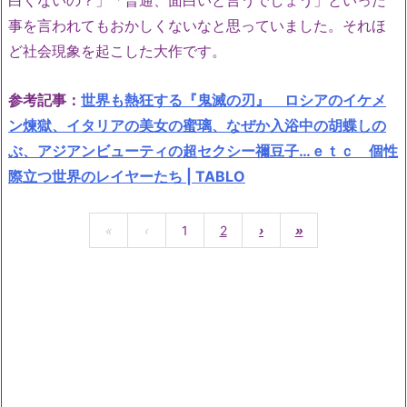
白くないの？」「普通、面白いと言うでしょう」といった
事を言われてもおかしくないなと思っていました。それほ
ど社会現象を起こした大作です。
参考記事：
世界も熱狂する『鬼滅の刃』 ロシアのイケメ
ン煉獄、イタリアの美女の蜜璃、なぜか入浴中の胡蝶しの
ぶ、アジアンビューティの超セクシー禰豆子…ｅｔｃ 個性
際立つ世界のレイヤーたち | TABLO
«
‹
1
2
›
»