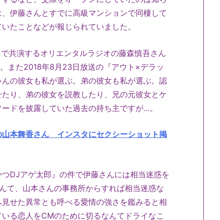
は、伊藤さんとすでに高級マンションで同棲して
ていたことなどが報じられていました。
）で共演するオリエンタルラジオの藤森慎吾さん
また2018年8月23日放送の『アウト×デラッ
ゃんの彼女も私が選ぶ。弟の彼女も私が選ぶ。認
せたり、弟の彼女を説教したり、兄の元彼女とケ
ソードを披露していた過去の持ち主ですが…。
の山本舞香さん インスタにセクシーショット掲
つDJアゲ太郎』の件で伊藤さんには相当迷惑を
なんて、山本さんの事務所からすれば相当迷惑な
へ見せた異常とも呼べる愛情の強さを鑑みると相
ている恋人をCMのために切るなんてドライなこ