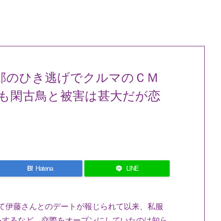
郎のひき逃げでクルマのＣＭ
も閑古鳥と被害は甚大だが恋
B!
Hatena
LINE
号にて伊藤さんとのデートが報じられて以来、私服
をするなど、交際をオープンにしていたのは知ら