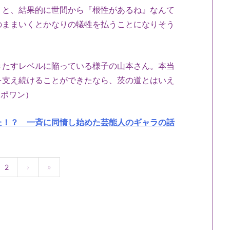
くと、結果的に世間から『根性があるね』なんて
のままいくとかなりの犠牲を払うことになりそう
きたすレベルに陥っている様子の山本さん。本当
を支え続けることができたなら、茨の道とはいえ
ンポワン）
た！？ 一斉に同情し始めた芸能人のギャラの話
2
›
»