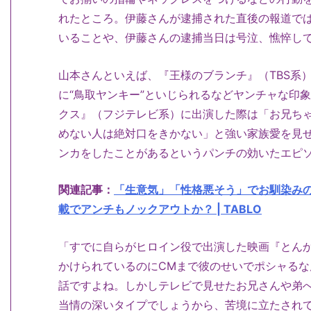
れたところ。伊藤さんが逮捕された直後の報道で
いることや、伊藤さんの逮捕当日は号泣、憔悴し
山本さんといえば、『王様のブランチ』（TBS系
に“鳥取ヤンキー”といじられるなどヤンチャな印象。
クス』（フジテレビ系）に出演した際は「お兄ち
めない人は絶対口をきかない」と強い家族愛を見
ンカをしたことがあるというパンチの効いたエピ
関連記事：
「生意気」「性格悪そう」でお馴染み
載でアンチもノックアウトか？ | TABLO
「すでに自らがヒロイン役で出演した映画『とんか
かけられているのにCMまで彼のせいでポシャる
話ですよね。しかしテレビで見せたお兄さんや弟
当情の深いタイプでしょうから、苦境に立たされ