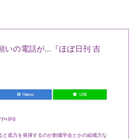
願いの電話が…『ほぼ日刊 吉
B!
Hatena
LINE
ると底力を発揮するのが創価学会とかの組織力な