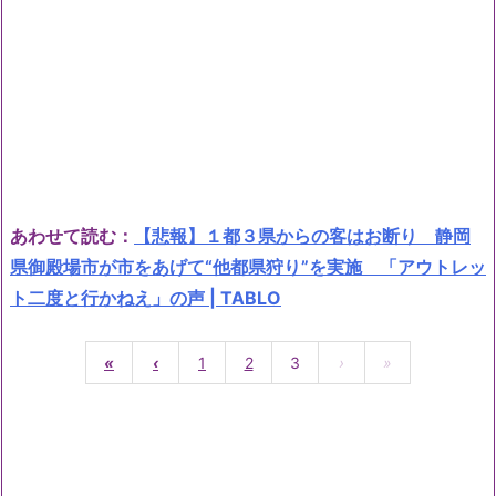
あわせて読む：
【悲報】１都３県からの客はお断り 静岡
県御殿場市が市をあげて“他都県狩り”を実施 「アウトレッ
ト二度と行かねえ」の声 | TABLO
«
‹
1
2
3
›
»