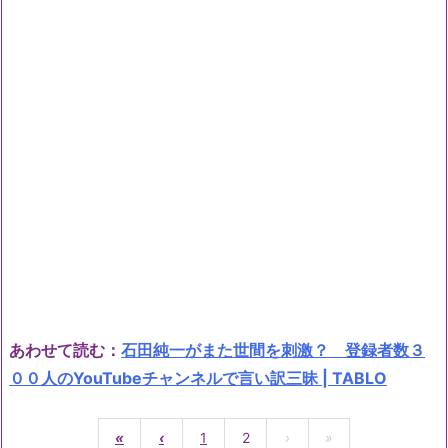
あわせて読む：
石田純一がまた世間を刺激？ 登録者数３
００人のYouTubeチャンネルで言い訳三昧 | TABLO
«
‹
1
2
›
»