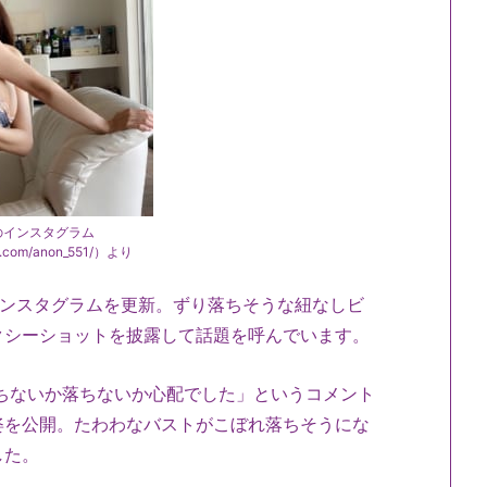
のインスタグラム
am.com/anon_551/）より
ンスタグラムを更新。ずり落ちそうな紐なしビ
クシーショットを披露して話題を呼んでいます。
ちないか落ちないか心配でした」というコメント
姿を公開。たわわなバストがこぼれ落ちそうにな
した。