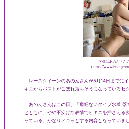
画像はあのんさん
（https://www.instagr
レースクイーンのあのんさんが
5
月
14
日までにイ
キニからバストがこぼれ落ちそうになっているセ
あのんさんはこの日、「肩紐ないタイプ水着
落
とともに、やや不安げな表情でビキニを押さえる
っている、かなりドキッとする内容となっていま