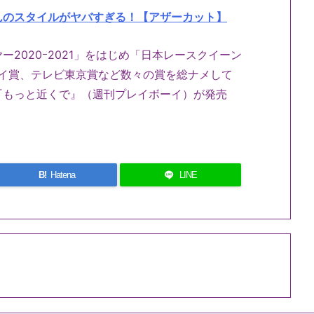
んのスタイルがヤバすぎる！【アザーカット】
ヤー
2020
ｰ
2021
」をはじめ「日本レースクイーン
イ賞、テレビ東京賞など数々の賞を総ナメして
『もっと近くで』（週刊プレイボーイ）が発売
B!
Hatena
LINE