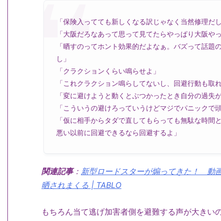
「保険入ってても新しくなる訳じゃなく当然修理だ
「大阪だろなあって思って見てたらやっぱり大阪や
「晒すのってホント効果的だよなぁ。バズって話題
し」
「クラクションくらい鳴らせよ」
「これクラクション鳴らしてないし、回避行動も取
「変に避けようと動くとぶつかったとき自分の過失
「こういうの避けろっていうけどマジでパニックで
「仮に相手からタダで直してもらっても無駄な時間
悪い以前に回避できるなら回避するよ」
関連記事
：
新型ロードスターが煽ってきた！ 動
晒されまくる | TABLO
もちろん当て逃げ加害者側を避難する声が大きい