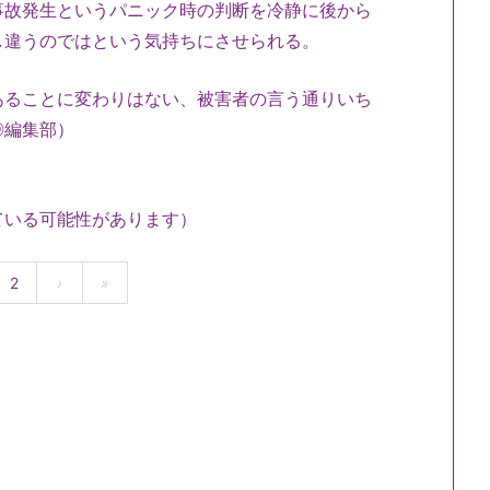
事故発生というパニック時の判断を冷静に後から
し違うのではという気持ちにさせられる。
あることに変わりはない、被害者の言う通りいち
◎編集部）
ている可能性があります）
2
›
»