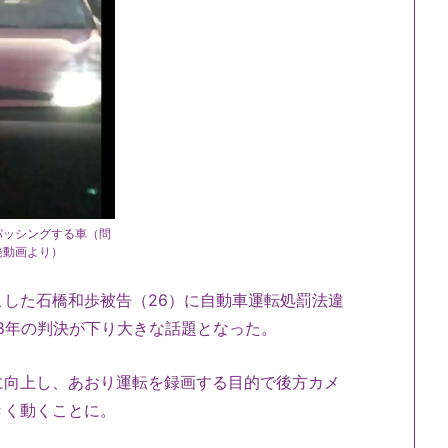
パッシングする車（問
発動画より）
した石橋和歩被告（26）に自動車運転処罰法違
8年の判決が下り大きな話題となった。
に向上し、あおり運転を録画する目的で後方カメ
きく動くことに。