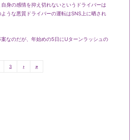
と自身の感情を抑え切れないというドライバーは
ような悪質ドライバーの運転はSNS上に晒され
事案なのだが、年始めの5日にUターンラッシュの
3
›
»