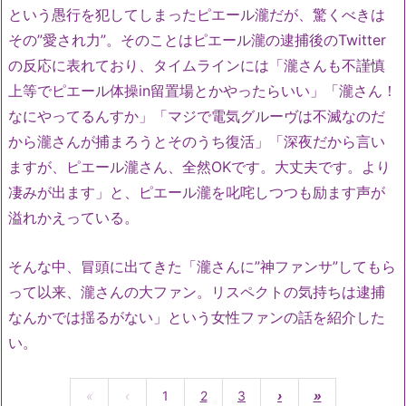
という愚行を犯してしまったピエール瀧だが、驚くべきは
その”愛され力”。そのことはピエール瀧の逮捕後のTwitter
の反応に表れており、タイムラインには「瀧さんも不謹慎
上等でピエール体操in留置場とかやったらいい」「瀧さん！
なにやってるんすか」「マジで電気グルーヴは不滅なのだ
から瀧さんが捕まろうとそのうち復活」「深夜だから言い
ますが、ピエール瀧さん、全然OKです。大丈夫です。より
凄みが出ます」と、ピエール瀧を叱咤しつつも励ます声が
溢れかえっている。
そんな中、冒頭に出てきた「瀧さんに”神ファンサ”してもら
って以来、瀧さんの大ファン。リスペクトの気持ちは逮捕
なんかでは揺るがない」という女性ファンの話を紹介した
い。
«
‹
1
2
3
›
»