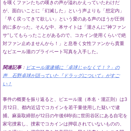
を嘆くファンたちの嘆きの声が溢れかえっていたわけだ
が、面白いことに「幻滅した」という声よりも「想定内」
「早く戻ってきて欲しい」という愛のある声のほうが圧倒
的に多かった。そんな中、本サイトは「瀧さんに”神ファン
サ”してもらったことがあるので、コカイン使用くらいで絶
対ファン止めませんから！」と息巻く女性ファンから貴重
なピエール瀧のプライベート写真を入手した。
関連記事
：
ピエール瀧逮捕に「卓球じゃなくて！？」の
声 石野卓球が語っていた『ドラッグについて』がすご
い！
事件の概要を振り返ると、ピエール瀧（本名・瀧正則）は3
月12日、都内近辺でコカインを若干量使用した疑いで逮
捕。麻薬取締部が12日の午後6時頃に世田谷区にある自宅を
家宅捜索し、捜索でコカインは押収されていないものの、