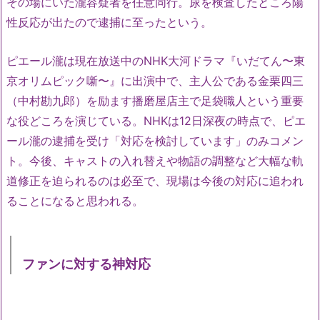
その場にいた瀧容疑者を任意同行。尿を検査したところ陽
性反応が出たので逮捕に至ったという。
ピエール瀧は現在放送中のNHK大河ドラマ『いだてん〜東
京オリムピック噺〜』に出演中で、主人公である金栗四三
（中村勘九郎）を励ます播磨屋店主で足袋職人という重要
な役どころを演じている。NHKは12日深夜の時点で、ピエ
ール瀧の逮捕を受け「対応を検討しています」のみコメン
ト。今後、キャストの入れ替えや物語の調整など大幅な軌
道修正を迫られるのは必至で、現場は今後の対応に追われ
ることになると思われる。
ファンに対する神対応