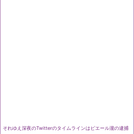
それゆえ深夜のTwitterのタイムラインはピエール瀧の逮捕