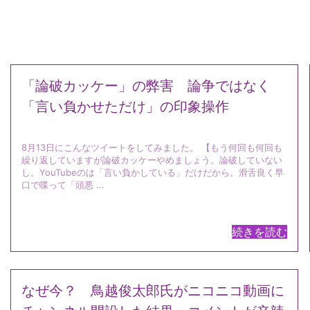
「論破カッケー」の弊害 論争ではなく
「言い負かせただけ」の印象操作
8月13日にこんなツイートをしてみました。 【もう何回も何回も
繰り返していますが論破カッケーやめましょう。論破していない
し。YouTubeのは「言い負かしている」だけだから。滑舌良く早
口で喋って「頭悪 ...
続きを読む
なぜ今？ 鳥越俊太郎氏がニコニコ動画に