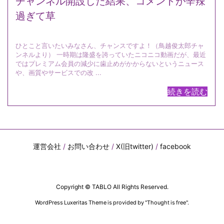
チャンネル開設した結果、コメントが辛辣
過ぎて草
ひとこと言いたいみなさん、チャンスですよ！（鳥越俊太郎チャ
ンネルより） 一時期は隆盛を誇っていたニコニコ動画だが、最近
ではプレミアム会員の減少に歯止めがかからないというニュース
や、画質やサービスでの改 ...
続きを読む
運営会社
/
お問い合わせ
/
X(旧twitter)
/
facebook
Copyright ©
TABLO
All Rights Reserved.
WordPress Luxeritas Theme is provided by "
Thought is free
".