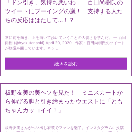
「ドン引き。気持ち悪いわ」 百田尚樹氏の
ツイートにブーイングの嵐！ 支持する人た
ちの反応ははたして…！？
常に前を向き、上を向いて歩いていくことの大切さを学んだ。 — 百田
尚樹 (@hyakutanaoki) April 20, 2020 作家・百田尚樹氏のツイート
が物議を醸しています。ネッ ...
続きを読む
板野友美の美ヘソを見た！ ミニスカートか
ら伸びる脚と引き締まったウエストに「とも
ちゃんカッコイイ！」
板野友美さんがヘソ出し衣装でファンを魅了。インスタグラムに投稿