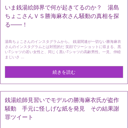
いま銭湯絵師界で何が起きてるのか？ 湯島
ちょこさんＶＳ勝海麻衣さん騒動の真相を探
る――！
湯島ちょこさんのインスタグラムから。 銭湯関連が一切ない勝海麻衣
さんのインスタグラムとは対照的だ 笑顔でツーショットに収まる、黒
いTシャツの若い女性と、同じく黒いTシャツの高齢男性。一見、仲睦
まじいさ ...
続きを読む
銭湯絵師見習いでモデルの勝海麻衣氏が盗作
騒動 手元に怪しげな紙を発見 その結果謝
罪ツイート