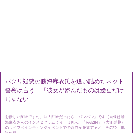
パクリ疑惑の勝海麻衣氏を追い詰めたネット
警察は言う 「彼女が盗んだものは絵画だけ
じゃない」
お優しい師匠ですね。巨人師匠だったら「パンパン」です（画像は勝
海麻衣さんのインスタグラムより） 3月末、「RAIZIN」（大正製薬）
のライブペインティングイベントでの盗作が発覚すると、その後、他
盗作疑 ...