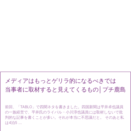
メディアはもっとゲリラ的になるべきでは
当事者に取材すると見えてくるもの│プチ鹿島
前回、「TABLO」で四聞ネタを書きました。四国新聞は平井卓也議員
の一族経営で、平井氏のライバル・小川淳也議員には取材しないで批
判的な記事を書くことが多い。それが本当に不思議だと。 そのあと私
は4泊5 ...