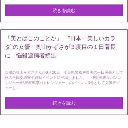
続きを読む
「美とはこのことか」 “日本一美しいカラ
ダ”の女優・奥山かずさが３度目の１日署長
に 悩殺逮捕者続出
女優の奥山かずささんが9月20日、千葉県警松戸東署の一日署長として
秋の全国交通安全運動イベントに登場しました。 「快盗戦隊ルパンレ
ンジャーVS警察戦隊パトレンジャー」のパトレン3号として女優デビ
ューし ...
続きを読む