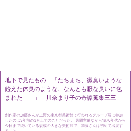
地下で見たもの 「たちまち、黴臭いような
饐えた体臭のような、なんとも厭な臭いに包
まれた――」｜川奈まり子の奇譚蒐集三三
創作家の加藤さんが上野の東京都美術館で行われるグループ展に参加
したのは3年前の3月上旬のことだった。 民間主催ながら1970年代から
今日まで続いている規模の大きな美術展で、加藤さんは初めて出展す
ること ...