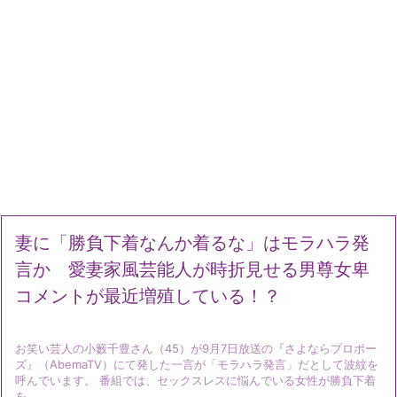
妻に「勝負下着なんか着るな」はモラハラ発
言か 愛妻家風芸能人が時折見せる男尊女卑
コメントが最近増殖している！？
お笑い芸人の小籔千豊さん（45）が9月7日放送の『さよならプロポー
ズ』（AbemaTV）にて発した一言が「モラハラ発言」だとして波紋を
呼んでいます。 番組では、セックスレスに悩んでいる女性が勝負下着
を ...