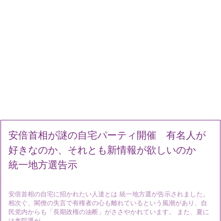
安倍首相が謎の自宅パーティ開催 有名人が
好きなのか、それとも新情報が欲しいのか
統一地方選告示
安倍首相の自宅に招かれたい人達とは 統一地方選が告示されました。
相次ぐ、閣僚の失言で有権者の心も離れているという風潮があり、自
民党内からも「長期政権の油断」がささやかれています。 また、夏に
は参院選が ...