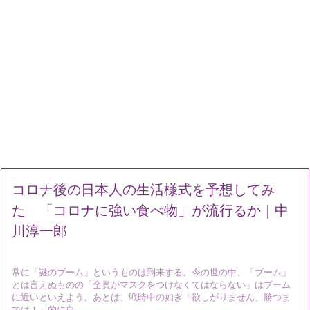
コロナ後の日本人の生活様式を予想してみ
た 「コロナに強い食べ物」が流行るか｜中
川淳一郎
常に「謎のブーム」というものは到来する。今の世の中、「ブーム」
とは言えぬものの「全員がマスクをつけなくてはならない」はブーム
に近いといえよう。あとは、戦時中の如き「欲しがりません、勝つま
では！」的に自 ...