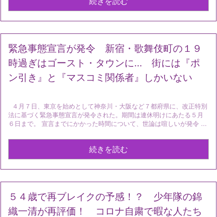
続きを読む
緊急事態宣言が発令 新宿・歌舞伎町の１９
時過ぎはゴースト・タウンに… 街には『ポ
ン引き』と『マスコミ関係者』しかいない
４月７日、東京を始めとして神奈川・大阪など７都府県に、改正特別
法に基づく緊急事態宣言が発令された。期間は連休明けにあたる５月
６日まで。 宣言までにかかった時間について、世論は喧しいが発令 ...
続きを読む
５４歳で再ブレイクの予感！？ 少年隊の錦
織一清が再評価！ コロナ自粛で暇な人たち