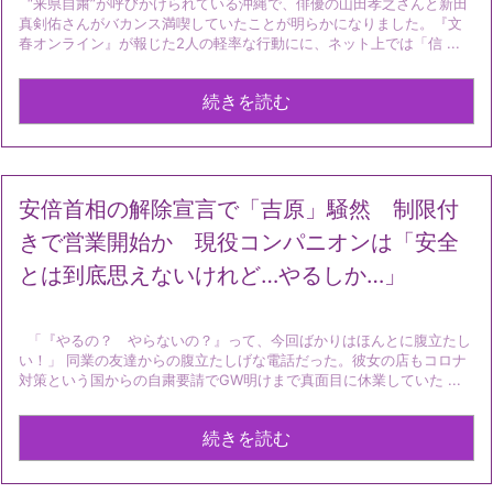
“来県自粛”が呼びかけられている沖縄で、俳優の山田孝之さんと新田
真剣佑さんがバカンス満喫していたことが明らかになりました。『文
春オンライン』が報じた2人の軽率な行動にに、ネット上では「信 ...
続きを読む
安倍首相の解除宣言で「吉原」騒然 制限付
きで営業開始か 現役コンパニオンは「安全
とは到底思えないけれど…やるしか…」
「『やるの？ やらないの？』って、今回ばかりはほんとに腹立たし
い！」 同業の友達からの腹立たしげな電話だった。彼女の店もコロナ
対策という国からの自粛要請でGW明けまで真面目に休業していた ...
続きを読む