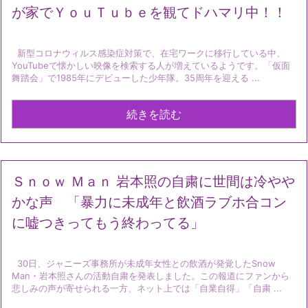
が家でＹｏｕＴｕｂｅを観てドハマリ中！！
新型コロナウィルス感染症対策で、在宅ワークに移行している中、
YouTubeで懐かしい映像を検索する人が増えているようです。「仮面
舞踏会」で1985年にデビューした少年隊。35周年を迎える ...
続きを読む
Ｓｎｏｗ Ｍａｎ 岩本照の自粛に世間は冷やや
かな声 「暴力に未成年と飲酒ラブホ合コン
に嘘つきってもう終わってる」
30日、ジャニーズ事務所が未成年女性との飲酒が発覚したSnow
Man・岩本照さんの活動自粛を発表しました。この報道にファンから
悲しみの声が寄せられる一方、ネット上では「自業自得」「自粛 ...