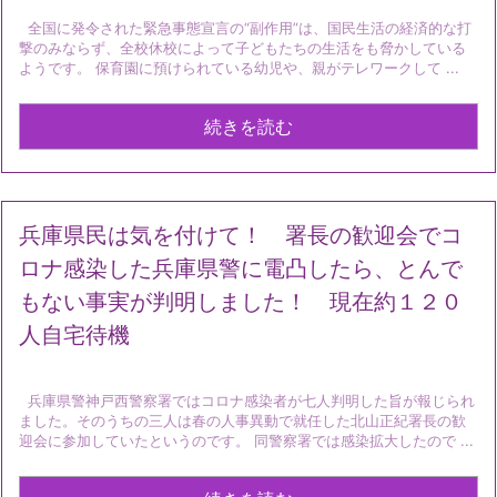
全国に発令された緊急事態宣言の“副作用”は、国民生活の経済的な打
撃のみならず、全校休校によって子どもたちの生活をも脅かしている
ようです。 保育園に預けられている幼児や、親がテレワークして ...
続きを読む
兵庫県民は気を付けて！ 署長の歓迎会でコ
ロナ感染した兵庫県警に電凸したら、とんで
もない事実が判明しました！ 現在約１２０
人自宅待機
兵庫県警神戸西警察署ではコロナ感染者が七人判明した旨が報じられ
ました。そのうちの三人は春の人事異動で就任した北山正紀署長の歓
迎会に参加していたというのです。 同警察署では感染拡大したので ...