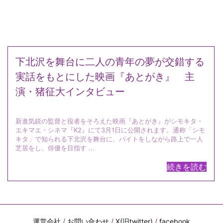
下北沢を舞台に二人の青年の夢が交錯する
実話をもとにした映画『あとがき』 主
演・猪征大インタビュー
新進気鋭の監督と役者をそろえた映画『あとがき』がシモキタ・
エキマエ・シネマ『K2』にて3月1日に公開されます。通称「シモ
キタ」で知られる下北沢を舞台に、バイトをしながら路上で一人
芝居をし、俳優を目指す ...
続きを読む
運営会社
/
お問い合わせ
/
X(旧twitter)
/
facebook