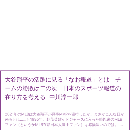
大谷翔平の活躍に見る「なお報道」とは チ
ームの勝敗は二の次 日本のスポーツ報道の
在り方を考える│中川淳一郎
2021年のMLBは大谷翔平が見事MVPを獲得したが、まさかこんな日が
来るとは……と1995年、野茂英雄がドジャースに入った時以来のMLB
ファン（というかMLB在籍日本人選手ファン）は感慨深いのでは。 ...