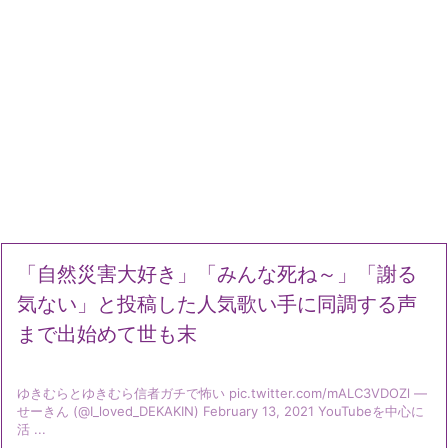
「自然災害大好き」「みんな死ね～」「謝る
気ない」と投稿した人気歌い手に同調する声
まで出始めて世も末
ゆきむらとゆきむら信者ガチで怖い pic.twitter.com/mALC3VDOZl —
せーきん (@I_loved_DEKAKIN) February 13, 2021 YouTubeを中心に
活 ...