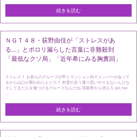
続きを読む
ＮＧＴ４８・荻野由佳が「ストレスがあ
る…」とポロリ漏らした言葉に非難殺到
「最低なクソ局」「近年希にみる胸糞回」
ストレス？ お前らのグループが甲とマンション内でメンバーが会って
るから山口が襲われたんだろ？ 村雲の言う通り思いやりもないんだな
そしてまだ人を傷つけるグループなんだね 芸能界から消えろ pic.twi
...
続きを読む