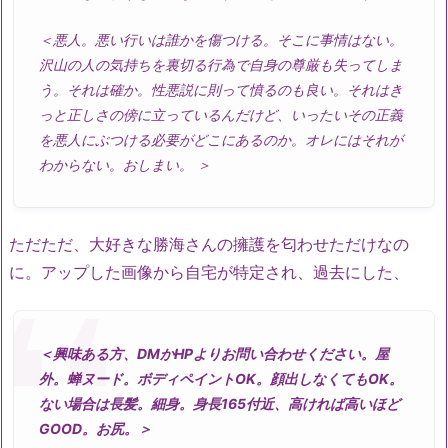
＜悪人。悪い行いは誰かを傷つける。そこに事情はない。
沢山の人の気持ちを裏切る行為で自身の尊厳も失ってしま
う。それは確か。性悪説に則って憤るのも良い。それはき
っと正しさの傍に立っているんだけど、いったいその正義
を悪人にぶつける必要がどこにあるのか。オレにはそれが
わからない。おしまい。 ＞
ただただ、大好きな勝海さんの擁護を匂わせただけなの
に。アップした画像から自宅が特定され、過去にした、
＜興味ある方、DMかHPよりお問い合わせください。屋
外。蝉ヌード。ボディペイントOK。顔出しなくてもOK。
ない場合は長髪。細身。身長165付近、高ければ高いほど
GOOD。お尻。＞