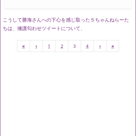
こうして勝海さんへの下心を感じ取った５ちゃんねらーた
ちは、擁護匂わせツイートについて、
«
‹
1
2
3
4
›
»