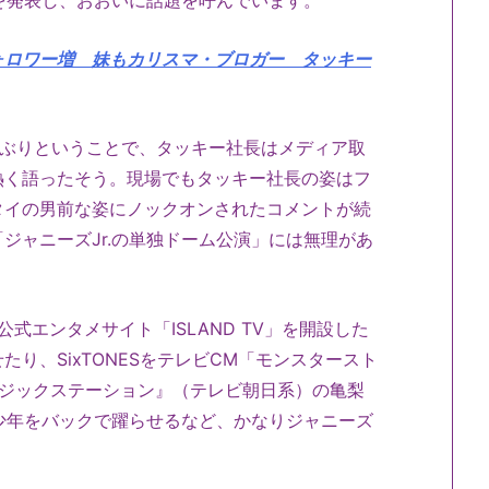
」を発表し、おおいに話題を呼んでいます。
ォロワー増 妹もカリスマ・ブロガー タッキー
19年ぶりということで、タッキー社長はメディア取
熱く語ったそう。現場でもタッキー社長の姿はフ
タイの男前な姿にノックオンされたコメントが続
ジャニーズJr.の単独ドーム公演」には無理があ
公式エンタメサイト「ISLAND TV」を開設した
せたり、SixTONESをテレビCM「モンスタースト
ージックステーション』（テレビ朝日系）の亀梨
美少年をバックで躍らせるなど、かなりジャニーズ