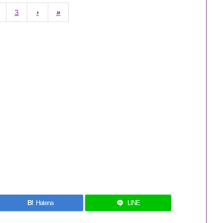
3
›
»
B!
Hatena
LINE