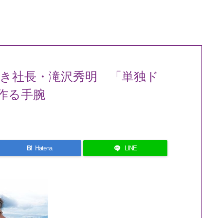
若き社長・滝沢秀明 「単独ド
作る手腕
B!
Hatena
LINE