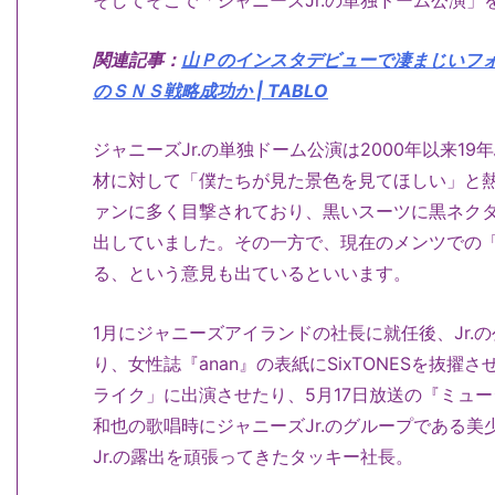
そしてそこで「ジャニーズJr.の単独ドーム公演
関連記事：
山Ｐのインスタデビューで凄まじいフ
のＳＮＳ戦略成功か | TABLO
ジャニーズJr.の単独ドーム公演は2000年以来
材に対して「僕たちが見た景色を見てほしい」と
ァンに多く目撃されており、黒いスーツに黒ネク
出していました。その一方で、現在のメンツでの「
る、という意見も出ているといいます。
1月にジャニーズアイランドの社長に就任後、Jr.の
り、女性誌『anan』の表紙にSixTONESを抜擢さ
ライク」に出演させたり、5月17日放送の『ミュ
和也の歌唱時にジャニーズJr.のグループである
Jr.の露出を頑張ってきたタッキー社長。