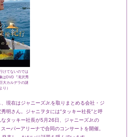
行けてないのでは
像はDVD『滝沢秀
巨大カルデラの謎
より）
、現在はジャニーズJr.を取りまとめる会社・ジ
秀明さん。ジャニヲタには“タッキー社長”と呼
タッキー社長が5月26日、ジャニーズJr.の
のさいたまスーパーアリーナで合同のコンサートを開催。