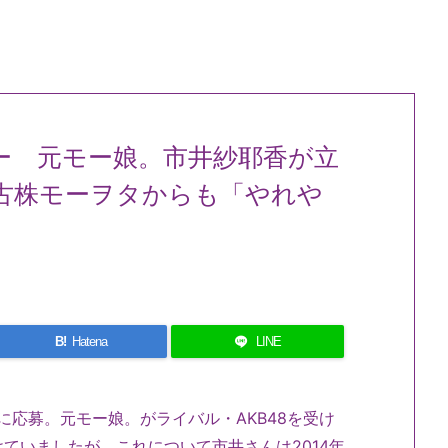
タトゥー 元モー娘。市井紗耶香が立
古株モーヲタからも「やれや
B!
Hatena
LINE
」に応募。元モー娘。がライバル・AKB48を受け
ていましたが、これについて市井さんは2014年